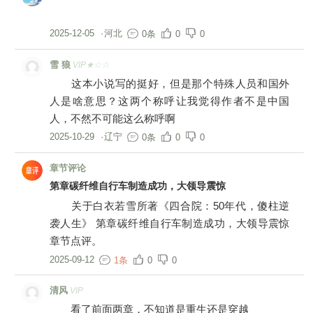
2025-12-05
·
河北
0条
0
0
雪 狼
VIP★☆☆
这本小说写的挺好，但是那个特殊人员和国外
人是啥意思？这两个称呼让我觉得作者不是中国
人，不然不可能这么称呼啊
2025-10-29
·
辽宁
0条
0
0
章节评论
第章碳纤维自行车制造成功，大领导震惊
关于白衣若雪所著《四合院：50年代，傻柱逆
袭人生》 第章碳纤维自行车制造成功，大领导震惊
章节点评。
2025-09-12
1条
0
0
清风
VIP
看了前面两章，不知道是重生还是穿越