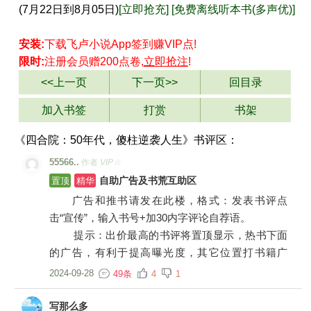
(7月22日到8月05日)
[立即抢充]
[免费离线听本书(多声优)]
安装:
下载飞卢小说App
签到
赚VIP点!
限时:
注册会员赠200点卷,
立即抢注
!
<<上一页
下一页>>
回目录
加入书签
打赏
书架
《四合院：50年代，傻柱逆袭人生》书评区：
55566..
作者
VIP☆
置顶
精华
自助广告及书荒互助区
广告和推书请发在此楼，格式：发表书评点
击“宣传”，输入书号+加30内字评论自荐语。
提示：出价最高的书评将置顶显示，热书下面
的广告，有利于提高曝光度，其它位置打书籍广
告，一律小黑屋。
2024-09-28
49条
4
1
写那么多