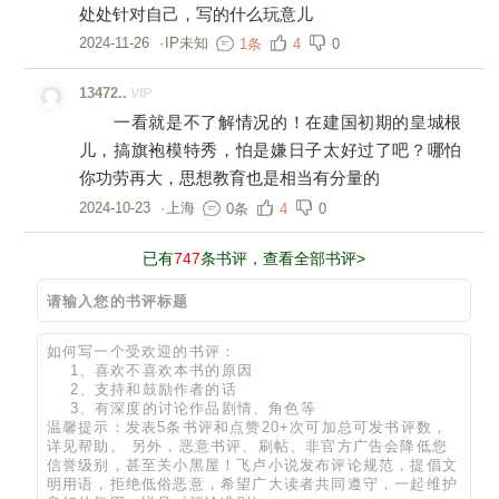
处处针对自己，写的什么玩意儿
2024-11-26
·
IP未知
1条
4
0
13472..
VIP
一看就是不了解情况的！在建国初期的皇城根
儿，搞旗袍模特秀，怕是嫌日子太好过了吧？哪怕
你功劳再大，思想教育也是相当有分量的
2024-10-23
·
上海
0条
4
0
已有
747
条书评，查看全部书评>