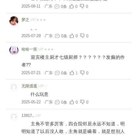
2025-08-11
·
广东
0条
0
0
梦之
VIP★★★
。。
2025-07-29
·
广东
0条
0
0
哈哈一笑
VIP★★★
迎宾楼主厨才七级厨师？？？？？？发癫的作
者??
2025-07-21
·
广东
0条
1
0
无限逍遥
VIP☆
什么玩意
2025-05-22
·
广东
0条
0
0
13917..
VIP
主角不管多厉害，四合院邻居永远不知道，明
明知道了以后没人敢，主角就是瞒着，就是想别人