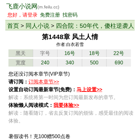
飞鹿小说网
(m.feilu.cc)
您好，请登录
免费注册
找密码
首页
同人小说
四合院：50年代，傻柱逆袭人
>
>
生
> 章节
第1448章 风土人情
作者:白衣若雪
黑天
字号
16号
18号
22号
宽度
240
340
500
690
您还没订阅本章节(VIP章节)
请订阅：
订阅本章节>>
设置自动订阅最新章节(免费)：
马上设置>>
解读：系统将第一时间为您订阅最新发布的章节。
体验懒人阅读模式：
我要体验>>
解读：随看随订，省去反复订阅的烦恼，感受最佳的阅读
体验。
暑假读书！充100赠500点卷