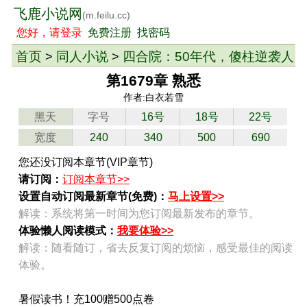
飞鹿小说网
(m.feilu.cc)
您好，请登录
免费注册
找密码
首页
同人小说
四合院：50年代，傻柱逆袭人
>
>
生
> 章节
第1679章 熟悉
作者:白衣若雪
黑天
字号
16号
18号
22号
宽度
240
340
500
690
您还没订阅本章节(VIP章节)
请订阅：
订阅本章节>>
设置自动订阅最新章节(免费)：
马上设置>>
解读：系统将第一时间为您订阅最新发布的章节。
体验懒人阅读模式：
我要体验>>
解读：随看随订，省去反复订阅的烦恼，感受最佳的阅读
体验。
暑假读书！充100赠500点卷