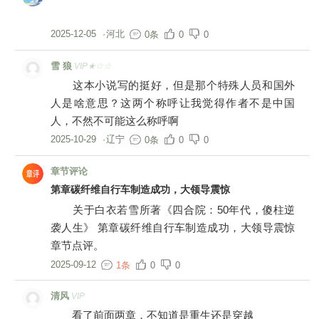
2025-12-05
·
河北
0条
0
0
雪 狼
VIP★☆☆
这本小说写的挺好，但是那个特殊人员和国外
人是啥意思？这两个称呼让我觉得作者不是中国
人，不然不可能这么称呼啊
2025-10-29
·
辽宁
0条
0
0
章节评论
第章碳纤维自行车制造成功，大领导震惊
关于白衣若雪所著《四合院：50年代，傻柱逆
袭人生》 第章碳纤维自行车制造成功，大领导震惊
章节点评。
2025-09-12
1条
0
0
清风
VIP
看了前面两章，不知道是重生还是穿越