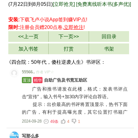
(7月22日到8月05日)
[立即抢充]
[免费离线听本书(多声优)]
安装:
下载飞卢小说App
签到
赚VIP点!
限时:
注册会员赠200点卷,
立即抢注
!
<<上一页
下一页>>
回目录
加入书签
打赏
书架
《四合院：50年代，傻柱逆袭人生》书评区：
55566..
作者
VIP☆
置顶
精华
自助广告及书荒互助区
广告和推书请发在此楼，格式：发表书评点
击“宣传”，输入书号+加30内字评论自荐语。
提示：出价最高的书评将置顶显示，热书下面
的广告，有利于提高曝光度，其它位置打书籍广
告，一律小黑屋。
2024-09-28
49条
4
1
写那么多