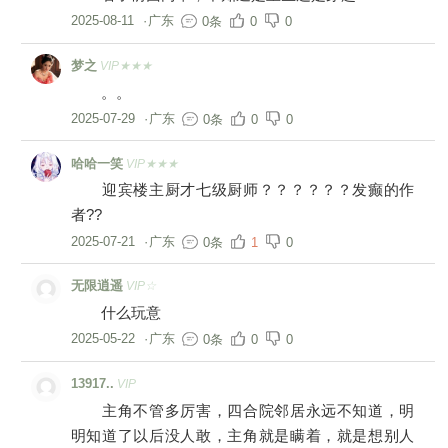
2025-08-11
·
广东
0条
0
0
梦之
VIP★★★
。。
2025-07-29
·
广东
0条
0
0
哈哈一笑
VIP★★★
迎宾楼主厨才七级厨师？？？？？？发癫的作
者??
2025-07-21
·
广东
0条
1
0
无限逍遥
VIP☆
什么玩意
2025-05-22
·
广东
0条
0
0
13917..
VIP
主角不管多厉害，四合院邻居永远不知道，明
明知道了以后没人敢，主角就是瞒着，就是想别人