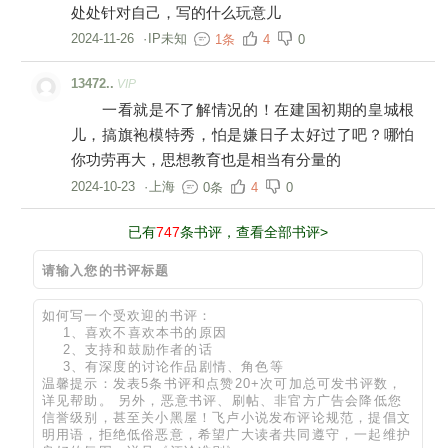
处处针对自己，写的什么玩意儿
2024-11-26
·
IP未知
1条
4
0
13472..
VIP
一看就是不了解情况的！在建国初期的皇城根
儿，搞旗袍模特秀，怕是嫌日子太好过了吧？哪怕
你功劳再大，思想教育也是相当有分量的
2024-10-23
·
上海
0条
4
0
已有
747
条书评，查看全部书评>