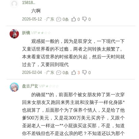
15818..
六啊
2026-05-12
·
广东
0条
0
0
妖镜
VIP★★☆☆
观感挺一般的，因为是双穿文，一下现代一下
又童话世界看的不过瘾，两者之间转换太频繁了。
本来看童话世界的时候看的兴起，然后一天时间就
过去了，又要回到现代
2026-02-04
·
广东
0条
3
0
盘古尸玄
VIP★☆☆☆
的确挺**的，前面那个被女朋友帅了第一次穿
回来女朋友又跑回来男主就和没脑子一样化身舔*
也就算了，后面那个为了保养个情人，又是给了他
爹500万美元，又是花300万美元买房子，又跟个
圣诞老人一样这一**小屁孩买这买那，不是，知道
你不差钱但也不是这么浪的吧？不知道还以为那个