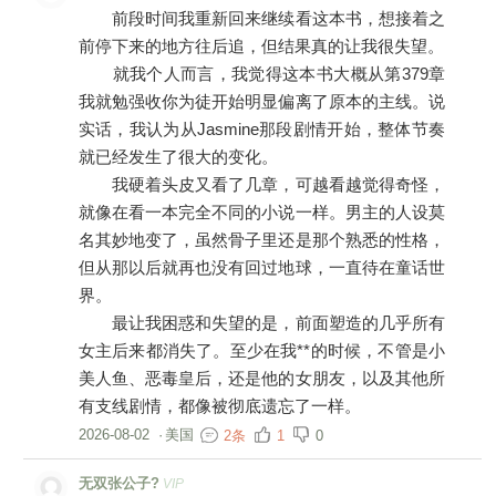
前段时间我重新回来继续看这本书，想接着之
前停下来的地方往后追，但结果真的让我很失望。
就我个人而言，我觉得这本书大概从第379章
我就勉强收你为徒开始明显偏离了原本的主线。说
实话，我认为从Jasmine那段剧情开始，整体节奏
就已经发生了很大的变化。
我硬着头皮又看了几章，可越看越觉得奇怪，
就像在看一本完全不同的小说一样。男主的人设莫
名其妙地变了，虽然骨子里还是那个熟悉的性格，
但从那以后就再也没有回过地球，一直待在童话世
界。
最让我困惑和失望的是，前面塑造的几乎所有
女主后来都消失了。至少在我**的时候，不管是小
美人鱼、恶毒皇后，还是他的女朋友，以及其他所
有支线剧情，都像被彻底遗忘了一样。
2026-08-02
·
美国
2条
1
0
无双张公子?
VIP