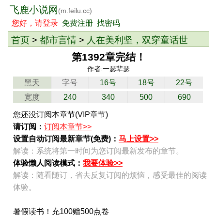
飞鹿小说网
(m.feilu.cc)
您好，请登录
免费注册
找密码
首页
都市言情
人在美利坚，双穿童话世
>
>
界！
> 章节
第1392章完结！
作者:一瑟辈瑟
黑天
字号
16号
18号
22号
宽度
240
340
500
690
您还没订阅本章节(VIP章节)
请订阅：
订阅本章节>>
设置自动订阅最新章节(免费)：
马上设置>>
解读：系统将第一时间为您订阅最新发布的章节。
体验懒人阅读模式：
我要体验>>
解读：随看随订，省去反复订阅的烦恼，感受最佳的阅读
体验。
暑假读书！充100赠500点卷