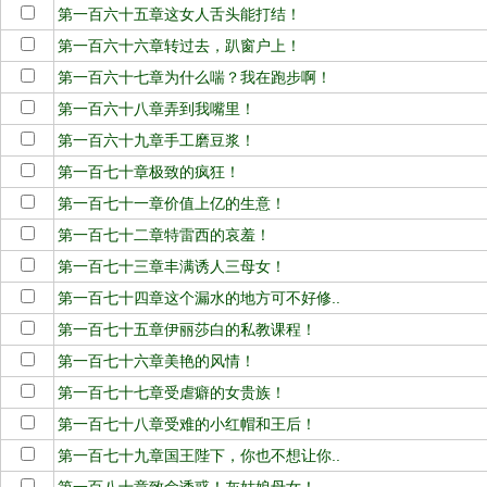
第一百六十五章这女人舌头能打结！
第一百六十六章转过去，趴窗户上！
第一百六十七章为什么喘？我在跑步啊！
第一百六十八章弄到我嘴里！
第一百六十九章手工磨豆浆！
第一百七十章极致的疯狂！
第一百七十一章价值上亿的生意！
第一百七十二章特雷西的哀羞！
第一百七十三章丰满诱人三母女！
第一百七十四章这个漏水的地方可不好修..
第一百七十五章伊丽莎白的私教课程！
第一百七十六章美艳的风情！
第一百七十七章受虐癖的女贵族！
第一百七十八章受难的小红帽和王后！
第一百七十九章国王陛下，你也不想让你..