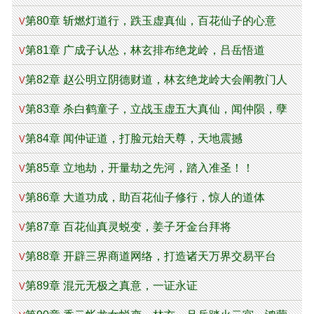
第80章 斩燃灯道行，跌玉虚真仙，百花仙子的心意
V
第81章 广成子认怂，林玄排布绝龙岭，吕岳悟道
V
第82章 赵公明立阴德财道，林玄绝龙岭大会阐教门人
V
第83章 杀白鹤童子，立战玉虚五大真仙，闻仲陨，孽
V
台镇真灵
第84章 闻仲证道，打脸元始天尊，天地震撼
V
第85章 立地劫，开量劫之先河，踏入准圣！！
V
第86章 大道功成，助百花仙子修行，惊人的道体
V
第87章 百花仙真灵蜕变，姜子牙金台拜将
V
第88章 开辟三界商道网络，打造诸天万界交易平台
V
第89章 混元无极之真意，一证永证
V