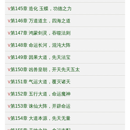
第145章 造化 玉蝶，功德之力
V
第146章 万道道主，四海之道
V
第147章 鸿蒙剑灵，吞噬法则
V
第148章 命运长河，混沌大阵
V
第149章 因果大道，先天法宝
V
第150章 凶兽皇朝，开天先天五太
V
第151章 气运大道，覆灭诸天
V
第152章 五行大道，命运魔神
V
第153章 诛仙大阵，开辟命运
V
第154章 大道本源，先天无量
V