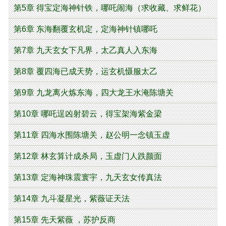
第5章 得宝定海神针铁，哪吒闹海（求收藏、求鲜花）
第6章 东海翻覆玄机定，定海神针镇哪吒
第7章 九天玄女下凡界，太乙真人入东海
第8章 覆四海已成天势，运玄机慑服太乙
第9章 九龙离火炼东海，四大龙王水淹陈塘关
第10章 哪吒逞凶射碧云，得宝架海紫金梁
第11章 四海水围陈塘关，赵公明一念镇玉虚
第12章 林玄算计成杀局，玉虚门人跌颜面
第13章 定海神珠震寰宇，九天玄女传真法
第14章 九斗凝星光，紫薇证天法
第15章 先天紫薇 ，苏护反商