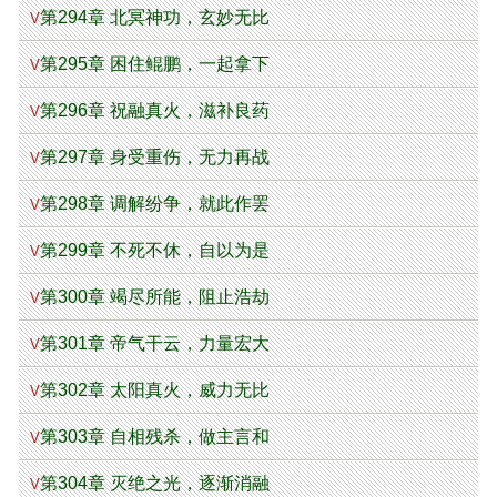
第294章 北冥神功，玄妙无比
V
第295章 困住鲲鹏，一起拿下
V
第296章 祝融真火，滋补良药
V
第297章 身受重伤，无力再战
V
第298章 调解纷争，就此作罢
V
第299章 不死不休，自以为是
V
第300章 竭尽所能，阻止浩劫
V
第301章 帝气干云，力量宏大
V
第302章 太阳真火，威力无比
V
第303章 自相残杀，做主言和
V
第304章 灭绝之光，逐渐消融
V