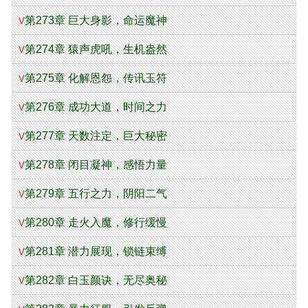
第273章 巨大身影，命运魔神
V
第274章 猿声虎吼，生机盎然
V
第275章 化解恩怨，传讯玉符
V
第276章 成功大道，时间之力
V
第277章 天数注定，巨大秘密
V
第278章 闭目凝神，感悟力量
V
第279章 五行之力，阴阳二气
V
第280章 走火入魔，修行缓慢
V
第281章 潜力展现，锁链束缚
V
第282章 白玉颜诀，无尽奥秘
V