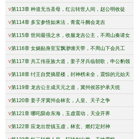
攻泰山
第113章 种道无当圣母，红云转世人间，赵公明收徒
V
第114章 多宝参悟如来法，青鸾斗阙会龙吉
V
第115章 世间最强之水，收服龙吉公主，不周山奏请女
V
娲！
第116章 女娲贴身至宝飘渺缠天带，不周山下会共工
V
第117章 共工传巫族大道，姜子牙兵临朝歌，申公豹领
V
人皇传承！
第118章 纣王自焚摘星楼，封神榜未全，震惊的元始天
V
尊！
第119章 龙吉公主成天元之道，冀州侯苏护承天统
V
第120章 姜子牙冀州会林玄，人皇、天子之争
V
第121章 哪吒陨命东海，玉虚震动，天业开界
V
第122章 应龙出世镇玉虚，林玄、燃灯定封神
V