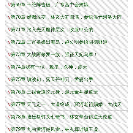
第69章 十绝阵告破，广寒宫中会嫦娥
V
第70章 嫦娥蜕变，林玄大罗圆满，参悟混元河洛大阵
V
第71章 踏入先天魔神层次，收服申公豹
V
第72章 三宵娘娘出海岛，赵公明参悟阴德财道
V
第73章 大战阿修罗一族，强征天妃乌摩！
V
第74章我有一棍，敕星，杀神，崩天
V
第75章 镇波旬，落天芒神刀，孟婆出手
V
第76章 三祖合道蜕元身，混元金斗显道罡
V
第77章 天元定一，大道终成，冥河老祖赐婚，大战天
V
妃乌摩
第78章 陆压祭钉头七箭书，林玄孽台镜逆天改道
V
第79章 九曲黄河撼风雷，林玄算计镇玉虚
V