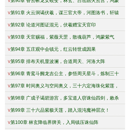
第90章 香云帐龙女蜕变，林玄、吕岳踏火云宫，鸿蒙
V
紫气显天机
第91章 火云洞谒伏羲，谋三官大帝，河图洛书，轩辕
V
剑！！
第92章 论道河图证混元，伏羲赠宝天官印
V
第93章 天官赐福，紫薇天罡，散魂葫芦，鸿蒙紫气
V
第94章 五庄观中会镇元，红云转世成因果
V
第95章 排布天机显波澜，合道周天、河洛大阵
V
第96章 青鸾斗阙龙吉公主，参悟周天星斗，炼制三十
V
六颗定海珠
第97章 时间奥义与空间奥义，三十六定海珠化紫莲，
V
大道功成！
第98章 广成子谒碧游宫，多宝道人窃诛仙四剑，敕杀
V
劫临天地
第99章 三十六品紫极天莲，踏入混沌魔神层次！
V
第100章 林玄降临界牌关，入局镇压诛仙阵
V