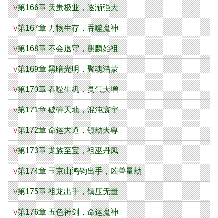
第166章 天蚩极业，逐渐强大
V
第167章 万物生存，吞噬魔神
V
第168章 不会退守，麒麟始祖
V
第169章 黑暗光明，聚魂鸿蒙
V
第170章 吞噬生机，灵气大增
V
第171章 破碎天地，混沌寰宇
V
第172章 命运大道，镇劫天尊
V
第173章 龙族至宝，祖巫丹凤
V
第174章 玉京山鸿钧出手，凶兽量劫
V
第175章 祖龙出手，镇压无量
V
第176章 五色神剑，命运魔神
V