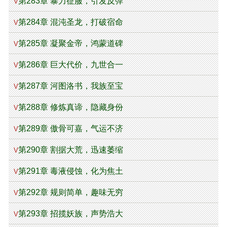
第283章 暴力征服，引发反弹
V
第284章 混沌圣龙，打破宿命
V
第285章 凝聚金帝，鸿蒙道碑
V
第286章 巨大代价，九世合一
V
第287章 河图洛书，我族至宝
V
第288章 修炼真谛，隐藏身份
V
第289章 傲骨可嘉，气运不济
V
第290章 割据大荒，迅速萎缩
V
第291章 毒液侵蚀，化为焦土
V
第292章 规则简单，趣味无穷
V
第293章 招揽妖族，声势浩大
V