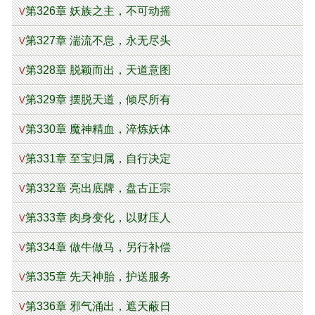
第326章 妖族之主，不可动摇
V
第327章 湍流不息，永无尽头
V
第328章 脱颖而出，天道意图
V
第329章 摆脱天道，倾尽所有
V
第330章 魔神精血，淬炼妖体
V
第331章 至宝归属，自行决定
V
第332章 亮出底牌，盘古正宗
V
第333章 肉身变化，以财压人
V
第334章 做牛做马，另行补偿
V
第335章 先天神胎，护送服务
V
第336章 邪气涌出，遮天蔽日
V