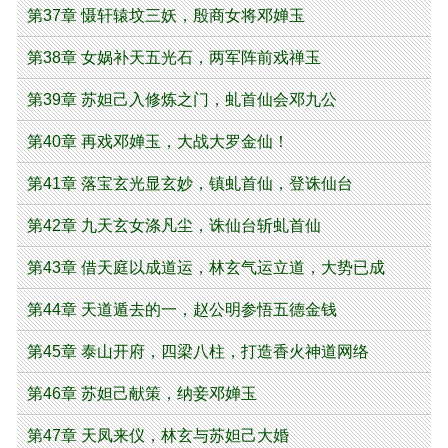
第37章 慑轩辕坟三妖，殷商女将邓婵玉
第38章 女娲补天五光石，两军阵前戏禅玉
第39章 苏妲己入修炼之门，虬首仙会邓九公
第40章 再戏邓婵玉，大战大罗金仙！
第41章 落宝玄光显玄妙，镇虬首仙，登诛仙台
第42章 九天玄女涤凡尘，诛仙台斩虬首仙
第43章 借天庭以成道运，林玄气运立道，大势已成
第44章 天道遁去的一，赵公明参悟五德金钱
第45章 泰山开府，四梁八柱，打造香火神道网络
第46章 苏妲己献策，纳妾邓婵玉
第47章 天凤来仪，林玄与苏妲己大婚