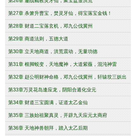
第26章 鏖战截教灵牙仙，聚宝盆显洪荒
第27章 杀箫升曹宝，焚灵牙仙，得宝落宝金钱！
第28章 财道二宝落玄机，邓九公伐冀州
第29章 商道法则，五德大道
第30章 立天地商道，洪荒震动，无量功德
第31章 根脚蜕变，天地魔神，大道紫薇，混沌神雷
第32章 赵公明财神命格，邓九公伐冀州，轩辕坟三妖出
世
第33章万灵花岛逢应龙，阴阳合遁化业元
第34章 财道三宝圆满，证道太乙金仙
第35章 三族始祖聚真灵，开辟九天应元太商府
第36章 天地神兽朝拜，踏入太乙后期