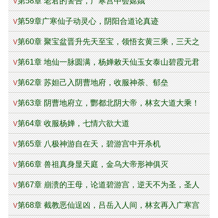
孽
第58章 老君的警告，广寒宫中会嫦娥
V
第59章广寒仙子动灵心，阴阳合道论真迹
V
第60章 聚宝盆晋升先天至宝，领悟玄黄三乘，三天之
V
道！
第61章 地仙一脉圆满，杨婵敕天仙玉女泰山碧霞元君
V
第62章 苏妲己入阴曹地府，收服神荼、郁垒
V
第63章 阴曹地府立，酆都北阴大帝，林玄大道大乘！
V
第64章 收服杨婵，七情六欲大道
V
第65章 八极神游自在天，碧游宫中开杀机
V
第66章 兽祖真身显天庭，金乌大帝形神俱灭
V
第67章 崩溃的王母，论道碧游宫，逆天不为圣，圣人
V
不逆天
第68章 截教恶仙逞凶，吕岳入人间，林玄再入广寒宫
V