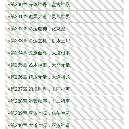
第230章 淬体神丹，盘古神殿
V
第231章 诡异大道，灵气世界
V
第232章 命运魔神，化龙池
V
第233章 命运玄机，斩杀三尸
V
第234章 龙族至尊，大道根本
V
第235章 乙木神雷，天尊无量
V
第236章 镇压无量，大道祖龙
V
第237章 幻境世界，非同小可
V
第238章 洪荒秩序，十二祖巫
V
第239章 巫族本源，猎杀生灵
V
第240章 大道本源，巫族神道
V