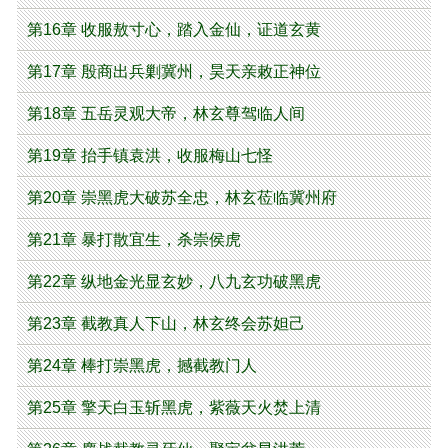
第16章 收服敖寸心，踏入金仙，证道玄黄
第17章 殷商出兵剿冀州，昊天亲敕正神位
第18章 五岳灵观大帝，林玄尊驾临人间
第19章 抬手镇袁洪，收服梅山七怪
第20章 崇黑虎大破苏全忠，林玄莅临冀州府
第21章 暴打散宜生，杀崇侯虎
第22章 纵地金光显玄妙，八九玄功破黑虎
第23章 截教真人下山，林玄终会苏妲己
第24章 棒打崇黑虎，撼截教门人
第25章 擎天白玉斩黑虎，紫薇天火焚上清