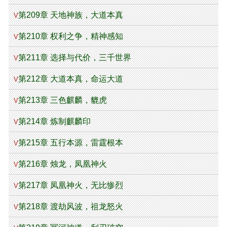
第209章 天地神族，大道本真
V
第210章 权利之争，精神感知
V
第211章 选择与代价，三千世界
V
第212章 大道本真，命运大道
V
第213章 三色麒麟，貔虎
V
第214章 炼制麒麟印
V
第215章 五行本源，雷霆根本
V
第216章 烛龙，凤凰神火
V
第217章 凤凰神火，无比惨烈
V
第218章 渡劫风波，祖龙怒火
V