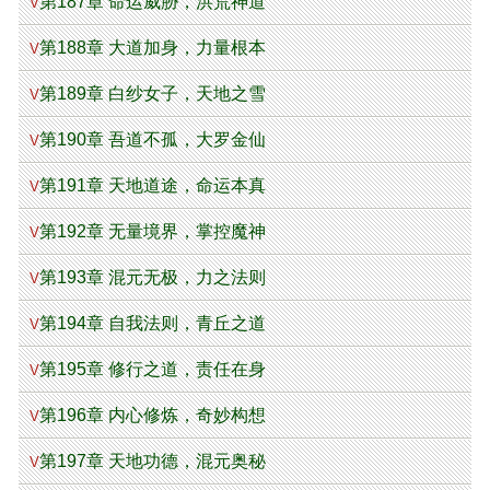
第187章 命运威胁，洪荒神道
V
第188章 大道加身，力量根本
V
第189章 白纱女子，天地之雪
V
第190章 吾道不孤，大罗金仙
V
第191章 天地道途，命运本真
V
第192章 无量境界，掌控魔神
V
第193章 混元无极，力之法则
V
第194章 自我法则，青丘之道
V
第195章 修行之道，责任在身
V
第196章 内心修炼，奇妙构想
V
第197章 天地功德，混元奥秘
V