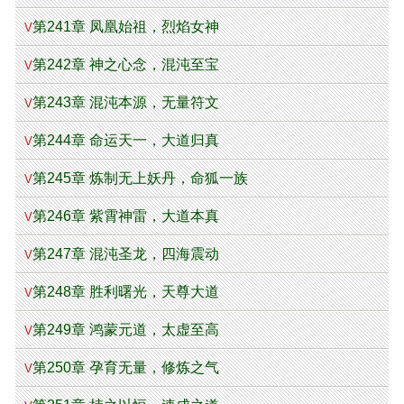
第241章 凤凰始祖，烈焰女神
V
第242章 神之心念，混沌至宝
V
第243章 混沌本源，无量符文
V
第244章 命运天一，大道归真
V
第245章 炼制无上妖丹，命狐一族
V
第246章 紫霄神雷，大道本真
V
第247章 混沌圣龙，四海震动
V
第248章 胜利曙光，天尊大道
V
第249章 鸿蒙元道，太虚至高
V
第250章 孕育无量，修炼之气
V