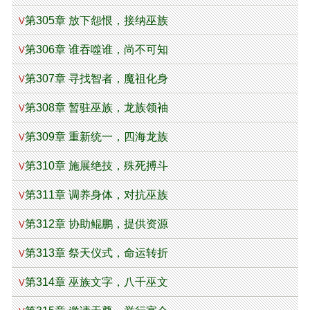
第305章 放下怨恨，接纳巫族
V
第306章 谁吞噬谁，尚不可知
V
第307章 寻找智者，魔祖化身
V
第308章 暂驻巫族，龙族领袖
V
第309章 重新统一，四海龙族
V
第310章 施展绝技，殊死搏斗
V
第311章 调养身体，对抗巫族
V
第312章 协助鲲鹏，提供资源
V
第313章 祭天仪式，命运转折
V
第314章 巫族文字，八千巫文
V