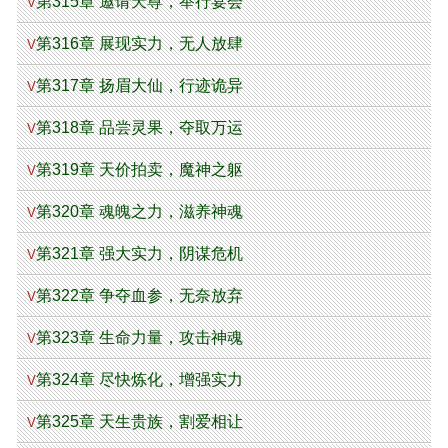
第315章 邀请天尊，举行宴会
V
第316章 展现实力，无人放肆
V
第317章 扬眉大仙，行迹诡异
V
第318章 品尝灵果，夺取万运
V
第319章 天价拍卖，魔神之躯
V
第320章 魂魄之力，滋养神魂
V
第321章 强大实力，阴谋危机
V
第322章 争夺血参，无奈放弃
V
第323章 生命力量，攻击神魂
V
第324章 尽快炼化，增强实力
V
第325章 天生贵族，割爱相让
V