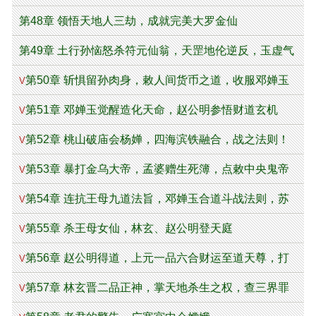
第48章 领悟天地人三劫，成就完美大罗金仙
第49章 土行孙恼怒杀符元仙翁，天罡地伦逆反，玉虚气
运跌落
第50章 斩惧留孙肉身，敕人间货币之道，收服邓婵玉
V
第51章 邓婵玉觉醒造化天命，赵公明参悟财道玄机
V
第52章 桃山破庙会杨婵，四海滨铁融合，战之法则！
V
第53章 暴打金乌大帝，孟婆赠生死簿，点敕中央鬼帝
V
第54章 连抗王母九道法旨，邓婵玉合道斗战法则，苏
V
妲己参悟生死簿
第55章 杀王母女仙，林玄、赵公明登天庭
V
第56章 赵公明得道，上元一品六合财运至道天尊，打
V
脸王母
第57章 林玄晋二品正神，掌天地杀生之权，查三界罪
V