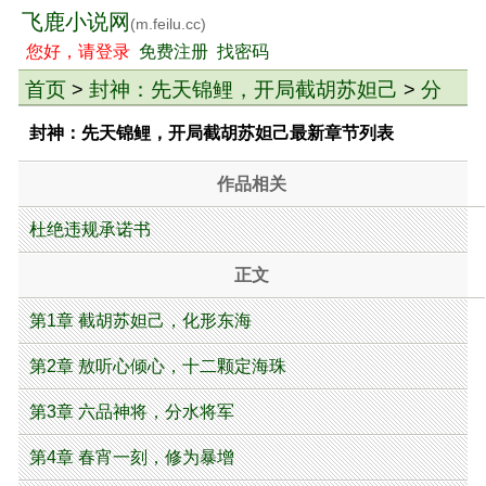
飞鹿小说网
(m.feilu.cc)
您好，请登录
免费注册
找密码
首页
封神：先天锦鲤，开局截胡苏妲己
分
>
>
卷
> 小说章节目录
封神：先天锦鲤，开局截胡苏妲己最新章节列表
作品相关
杜绝违规承诺书
正文
第1章 截胡苏妲己，化形东海
第2章 敖听心倾心，十二颗定海珠
第3章 六品神将，分水将军
第4章 春宵一刻，修为暴增