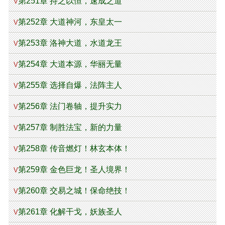
第251章 持之以恒，速成之道
V
第252章 大道神河，东皇太一
V
第253章 洛神大道，水道龙王
V
第254章 大道本源，华丽无量
V
第255章 选择自爆，法阵主人
V
第256章 法门卷轴，提升实力
V
第257章 制胜法宝，新的力量
V
第258章 传音燃灯！林玄本体！
V
第259章 金色巨龙！圣人境界！
V
第260章 交易之城！保命绝技！
V
第261章 化解干戈，妖族圣人
V