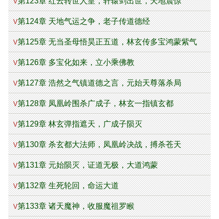
第123章 红云转世人皇，轩辕剑出世，天地震惊
V
第124章 天地气运之争，老子传道德经
V
第125章 无当圣母悟昊正五道，林玄传多宝鸿蒙紫气
V
第126章 多宝化如来，立小乘佛教
V
第127章 浩然之气镇道德之言，元始天尊落杀局
V
第128章 凤凰岭围杀广成子，林玄一指镇玄都
V
第129章 林玄弹指遮天，广成子陨灭
V
第130章 杀玄都大法师，凤凰岭决战，搏杀苍天
V
第131章 元始陨灭，证道无极，大道鸿蒙
V
第132章 生死轮回，命运大道
V
第133章 诸天魔神，收服魔祖罗睺
V