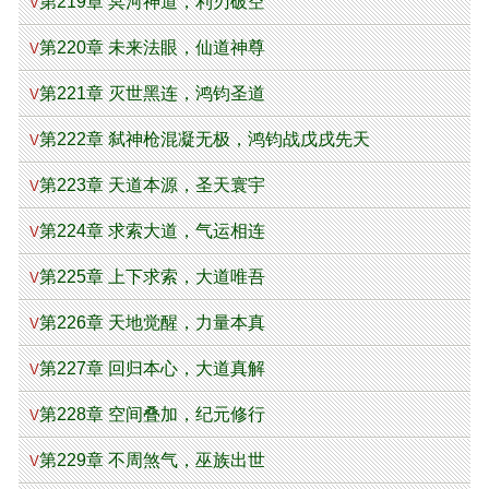
第219章 冥河神道，利刃破空
V
第220章 未来法眼，仙道神尊
V
第221章 灭世黑连，鸿钧圣道
V
第222章 弑神枪混凝无极，鸿钧战戊戌先天
V
第223章 天道本源，圣天寰宇
V
第224章 求索大道，气运相连
V
第225章 上下求索，大道唯吾
V
第226章 天地觉醒，力量本真
V
第227章 回归本心，大道真解
V
第228章 空间叠加，纪元修行
V
第229章 不周煞气，巫族出世
V