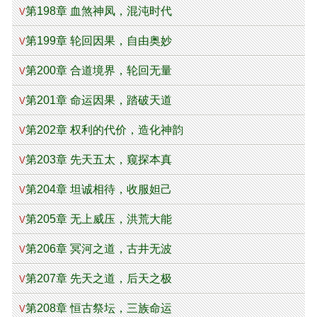
第198章 血煞神凤，混沌时代
V
第199章 轮回因果，自由奥妙
V
第200章 合道境界，轮回无量
V
第201章 命运因果，踏破天道
V
第202章 权利的代价，造化神韵
V
第203章 先天五太，窥探本真
V
第204章 坦诚相待，收服妲己
V
第205章 无上威压，洪荒大能
V
第206章 冥河之道，古井无波
V
第207章 先天之道，后天之极
V
第208章 恒古祭坛，三族命运
V