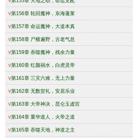
第155章 天地之劫，命运支配
V
第156章 轮回魔神，东海蓬莱
V
第157章 命运魔神，大道本真
V
第158章 尸横遍野，古老气息
V
第159章 吞噬魔神，残余力量
V
第160章 红颜祸水，白虎灵帝
V
第161章 三灾六难，无上力量
V
第162章 无数贺礼，安居乐业
V
第163章 大帝神决，昆仑玉虚宫
V
第164章 重华道人，火帝之道
V
第165章 吞噬天地，神道之主
V