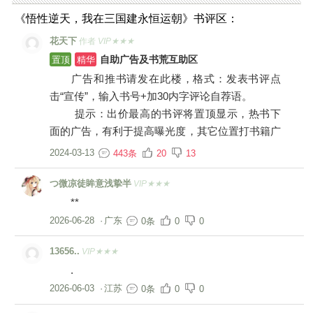
《悟性逆天，我在三国建永恒运朝》书评区：
花天下
作者
VIP★★★
置顶
精华
自助广告及书荒互助区
广告和推书请发在此楼，格式：发表书评点
击“宣传”，输入书号+加30内字评论自荐语。
提示：出价最高的书评将置顶显示，热书下
面的广告，有利于提高曝光度，其它位置打书籍广
告，一律小黑屋。
2024-03-13
443条
20
13
つ微凉徒眸意浅挚半
VIP★★★
**
2026-06-28
·
广东
0条
0
0
13656..
VIP★★★
.
2026-06-03
·
江苏
0条
0
0