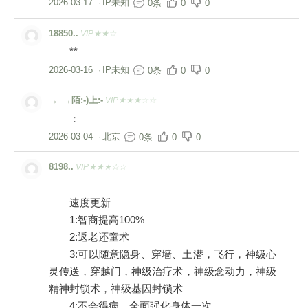
2026-03-17
·
IP未知
0条
0
0
18850..
VIP★★☆
**
2026-03-16
·
IP未知
0条
0
0
→_→陌:-)上:-
VIP★★★☆☆
：
2026-03-04
·
北京
0条
0
0
8198..
VIP★★★☆☆
速度更新
1:智商提高100%
2:返老还童术
3:可以随意隐身、穿墙、土潜，飞行，神级心
灵传送，穿越门，神级治疗术，神级念动力，神级
精神封锁术，神级基因封锁术
4:不会得病，全面强化身体一次