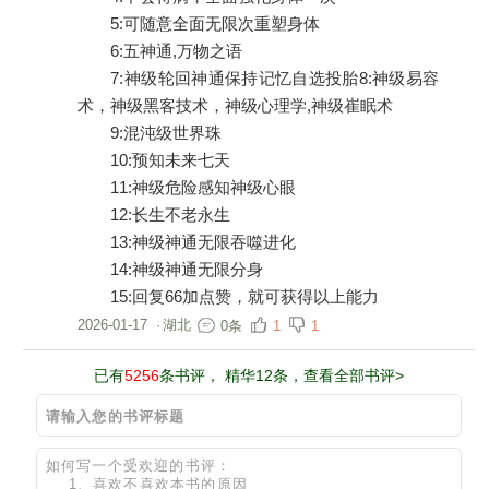
5:可随意全面无限次重塑身体
6:五神通,万物之语
7:神级轮回神通保持记忆自选投胎8:神级易容
术，神级黑客技术，神级心理学,神级崔眠术
9:混沌级世界珠
10:预知未来七天
11:神级危险感知神级心眼
12:长生不老永生
13:神级神通无限吞噬进化
14:神级神通无限分身
15:回复66加点赞，就可获得以上能力
2026-01-17
·
湖北
0条
1
1
已有
5256
条书评， 精华12条，查看全部书评>