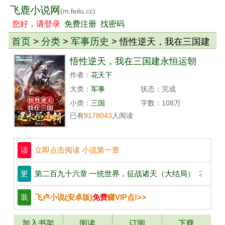
飞鹿小说网
(m.feilu.cc)
您好，请登录
免费注册
找密码
首页
分类
军事历史
>
>
> 悟性逆天，我在三国建
永恒运朝
悟性逆天，我在三国建永恒运朝
作者：
花天下
大类：
军事
状态：完成
小类：
三国
字数：108万
已有
9178043
人阅读
读
立即点击阅读 小说第一章
更
第二百九十六章 一统世界，征战诸天（大结局）
2024-03
装
飞卢小说(安卓版)
免费
赚VIP点!>>
加入书架
阅读
订阅
下载