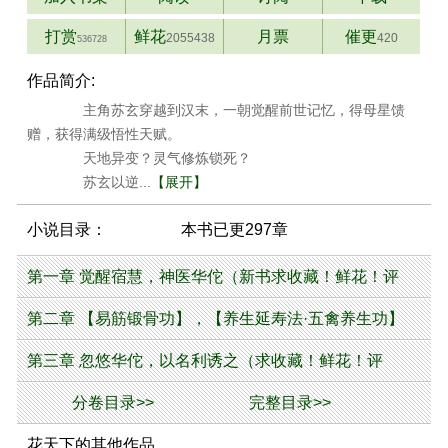
打赏
鲜花
月票
催更
2055438
420
536728
作品简介:
主角苏玄穿越到汉末，一朝觉醒前世记忆，得母星馈
赠，获得满级悟性天赋。
天地异变？灵气修炼锁死？
苏玄以逆...
【展开】
小说目录：
本书已更297章
第一章 觉醒宿慧，神医华佗（新书求收藏！鲜花！评
价！）
第二章 【易筋锻骨功】，【养生延寿法·五禽养生功】
（求收藏！鲜花！）
第三章 忽悠华佗，以名利诱之（求收藏！鲜花！评
价！）
分卷目录>>
完整目录>>
花天下的其他作品