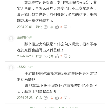
游戏奥拉还是奥奇，专门挑汪峰吧写设定，其
实无所谓，再怎么吊炸天热度也比不上赛尔洛克，
最开始比战力也是，前列都是没名气的动漫，用来
踩龙珠一拳这种战力nc
2024-09-01
·
河北
0条
3
0
王皓轩
VIP
那个概念火箭队是个什么勾八玩意，根本不存
在的东西也能写出来我是服了
2024-07-23
·
广东
0条
7
0
15322..
VIP
手游谱尼阿尔宙斯本体≥页游谱尼分身阿尔宙
斯动画谱尼
谱尼就算不叠手游跟阿尔宙斯差距也不是很
大，基本上都是超单到多元
2024-07-23
·
广东
3条
3
2