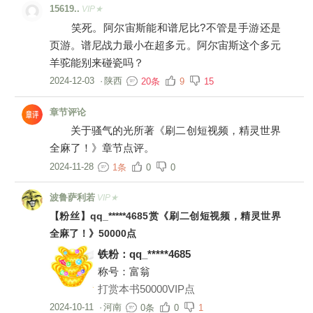
15619..
VIP★
笑死。阿尔宙斯能和谱尼比?不管是手游还是
页游。谱尼战力最小在超多元。阿尔宙斯这个多元
羊驼能别来碰瓷吗？
2024-12-03
·
陕西
20条
9
15
章节评论
关于骚气的光所著《刷二创短视频，精灵世界
全麻了！》章节点评。
2024-11-28
1条
0
0
波鲁萨利若
VIP★
【粉丝】qq_*****4685赏《刷二创短视频，精灵世界
全麻了！》50000点
铁粉：qq_*****4685
称号：富翁
打赏本书50000VIP点
2024-10-11
·
河南
0条
0
1