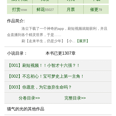
打赏
鲜花
月票
催更
55027
79
55588
作品简介:
洛尘下载了一个神奇的app，刷短视频就能获利，并且
会直播到各个精灵世界，于是……
刷【走来半生，仍是少年】【小...
【展开】
小说目录：
本书已更1307章
【001】刷短视频！！小智才十六强？！
【002】不忘初心！宝可梦史上第一主角！
【003】你愿意，为它放弃生命吗？
分卷目录>>
完整目录>>
骚气的光的其他作品