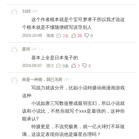
3182
VIP
这个作者根本就是个宝可梦孝子所以我才说这
个根本就是不懂随便瞎写误导别人
2024-10-08
·
海南
2条
26
0
星河
VIP☆☆
基本上全是日本鬼子的
2024-09-07
·
浙江
0条
3
8
帅是一种病，我已无药
VIP☆
写战力就该分开，比如小说特摄动画漫画游戏
这种
小说如唐三写数值整成最弱玄幻，所以小说就
该和小说比，不然你就写个xxx是最强的，这种你
能承认?
特摄更是，不说究极奥，就一亿火球打不坏玻
璃，这设定表现你说他是爆星合理吗？