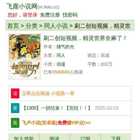
飞鹿小说网
(m.feilu.cc)
您好，请登录
免费注册
找密码
首页
分类
同人小说
>
>
> 刷二创短视频，精灵世
界全麻了！
刷二创短视频，精灵世界全麻了！
作者：
骚气的光
大类：
同人
状态：完成
小类：
动漫
字数：202万
已有
9940684
人阅读
读
立即点击阅读 小说第一章
更
【1305】一切结束！【完结！！】
2025-03-23
装
飞卢小说(安卓版)
免费
赚VIP点!>>
加入书架
阅读
订阅
下载