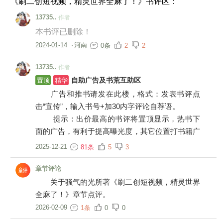
《刷二创短视频，精灵世界全麻了！》书评区：
13735..
作者
本书评已删除！
2024-01-14
·
河南
0条
2
2
13735..
作者
置顶
精华
自助广告及书荒互助区
广告和推书请发在此楼，格式：发表书评点
击“宣传”，输入书号+加30内字评论自荐语。
提示：出价最高的书评将置顶显示，热书下
面的广告，有利于提高曝光度，其它位置打书籍广
告，一律小黑屋。
2025-12-21
81条
5
3
章节评论
关于骚气的光所著《刷二创短视频，精灵世界
全麻了！》章节点评。
2026-02-09
1条
0
0