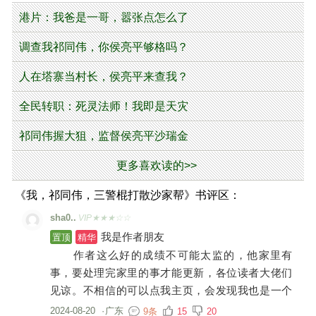
港片：我爸是一哥，嚣张点怎么了
调查我祁同伟，你侯亮平够格吗？
人在塔寨当村长，侯亮平来查我？
全民转职：死灵法师！我即是天灾
祁同伟握大狙，监督侯亮平沙瑞金
更多喜欢读的>>
《我，祁同伟，三警棍打散沙家帮》书评区：
sha0..
VIP★★★☆☆
我是作者朋友
置顶
精华
作者这么好的成绩不可能太监的，他家里有
事，要处理完家里的事才能更新，各位读者大佬们
见谅。不相信的可以点我主页，会发现我也是一个
作者。
2024-08-20
·
广东
9条
15
20