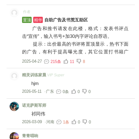
作者
置顶
精华
自助广告及书荒互助区
广告和推书请发在此楼，格式：发表书评点
击“宣传”，输入书号+加30内字评论自荐语。
提示：出价最高的书评将置顶显示，热书下面
的广告，有利于提高曝光度，其它位置打书籍广
告，一律小黑屋。
2025-04-27
215条
11
8
精灵训练家晨
VIP Super
hjm
2026-05-11
·
广东
0条
0
0
诺克萨斯军师
祁同伟
2026-03-09
·
河南
1条
0
0
青青唱响