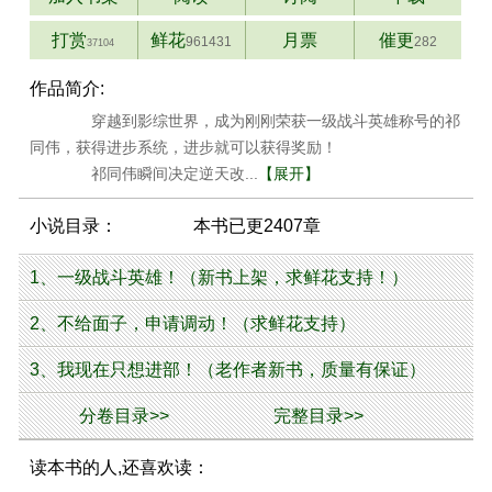
打赏
鲜花
月票
催更
961431
282
37104
作品简介:
穿越到影综世界，成为刚刚荣获一级战斗英雄称号的祁
同伟，获得进步系统，进步就可以获得奖励！
祁同伟瞬间决定逆天改...
【展开】
小说目录：
本书已更2407章
1、一级战斗英雄！（新书上架，求鲜花支持！）
2、不给面子，申请调动！（求鲜花支持）
3、我现在只想进部！（老作者新书，质量有保证）
分卷目录>>
完整目录>>
读本书的人,还喜欢读：