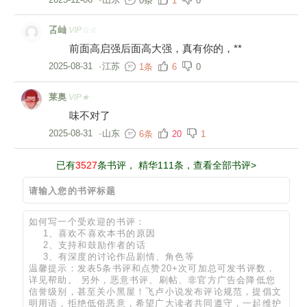
0条
1
0
叾屾
VIP☆☆
前面高启强后面高大强，真有你的，**
2025-08-31
·
江苏
1条
6
0
莱奥
VIP★
味不对了
2025-08-31
·
山东
6条
20
1
已有
3527
条书评， 精华111条，查看全部书评>