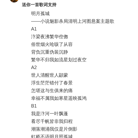
送你一首歌词支持
明月孤城
——小说魅影杀局清明上河图悬案主题歌
A1
汴梁夜沸繁华倥偬
俗世烟火呛咳了从容
背负沉重伪装沉静
繁华不归我如流星划过夜空
A2
世人清醒世人顓蒙
浮生茫茫错付了春景
怎堪这与生俱来的痛
幸福不属我如寒星遥映孤鸿
B1
我是汴河一叶飘蓬
看尽千帆皆非我归程
潮落潮涌我仅是片倒影
虹桥不语明月照孤城