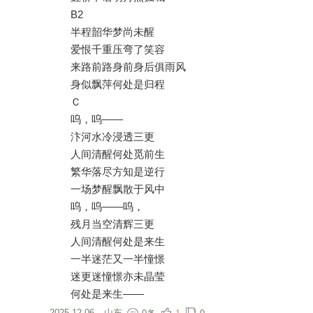
B2
半程韶华梦尚未醒
爱恨千重压弯了笑容
来路前路身前身后俱雨风
身似飘萍何处是归程
Ｃ
呜，呜——
汴河水冷浸透三更
人间清醒何处觅前生
繁华落尽方知是逆行
一场梦醒飘散于风中
呜，呜——呜，
残月当空清辉三更
人间清醒何处是来生
一半迷茫又一半憧憬
迷更迷憧憬亦未晶莹
何处是来生——
2025-12-06
·
山东