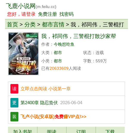
飞鹿小说网
(m.feilu.cc)
您好，请登录
免费注册
找密码
首页
分类
都市言情
>
>
> 我，祁同伟，三警棍打
散沙家帮
我，祁同伟，三警棍打散沙家帮
作者：
今晚想吃鱼
大类：
都市
状态：连载
小类：
都市
字数：559万
已有
20633609
人阅读
读
立即点击阅读 小说第一章
更
第2400章 隐忍蛰伏
2026-06-04
装
飞卢小说(安卓版)
免费
赚VIP点!>>
加入书架
阅读
订阅
下载