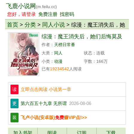
飞鹿小说网
(m.feilu.cc)
您好，请登录
免费注册
找密码
首页
分类
同人小说
>
>
> 综漫：魔王消失后，她
们后悔莫及
综漫：魔王消失后，她们后悔莫及
作者：
天榜日常番
大类：
同人
状态：连载
小类：
动漫
字数：166万
已有
19234542
人阅读
读
立即点击阅读 小说第一章
更
第六百五十九章 无所谓
2026-08-06
装
飞卢小说(安卓版)
免费
赚VIP点!>>
加入书架
阅读
订阅
下载