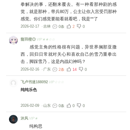
拳解决的事，还翻来覆去。有一种看那种剧的感
觉，就是那种，带兵80万，公主让你入宫受罚那种
感觉。你们感觉要能看就看吧，我是**了
2026-02-17
·
吉林
0条
2
0
龍羽橙◎
VIP★★☆☆
感觉主角的性格很有问题，异世界搁那亚撒
西，回归日常就对关心和喜欢自己的雪乃重拳出
击，脚踩雪乃，这是内战幻神吗？
2026-02-16
·
广东
2条
14
0
飞卢书迷188092
VIP☆☆☆
纯纯乐色
2026-02-09
·
山东
0条
0
0
沐风
VIP★
纯构思