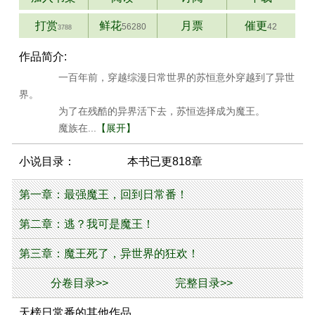
打赏
鲜花
月票
催更
56280
42
3788
作品简介:
一百年前，穿越综漫日常世界的苏恒意外穿越到了异世
界。
为了在残酷的异界活下去，苏恒选择成为魔王。
魔族在...
【展开】
小说目录：
本书已更818章
第一章：最强魔王，回到日常番！
第二章：逃？我可是魔王！
第三章：魔王死了，异世界的狂欢！
分卷目录>>
完整目录>>
天榜日常番的其他作品