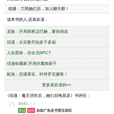
综漫：刀哭她们后，加入聊天群！
读本书的人,还喜欢读：
龙族：开局雨夜迈巴赫，夏弥倒追
综漫：从实教开始多子多福
人在星铁，但全员NPC?
综漫收藏家:开局伏魔御厨子
航海：迟缓果实，时停罗宾娜美！
更多喜欢读的>>
《综漫：魔王消失后，她们后悔莫及》书评区：
19143..
作者
置顶
精华
自助广告及书荒互助区