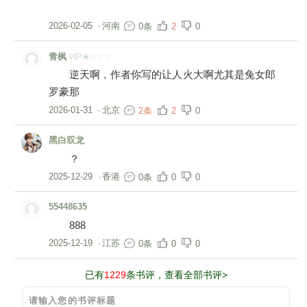
2026-02-05
·
河南
0条
2
0
青枫
VIP★☆☆☆
逆天啊，作者你写的让人火大啊尤其是兔女郎
罗豪那
2026-01-31
·
北京
2条
2
0
黑白双龙
？
2025-12-29
·
香港
0条
0
0
55448635
888
2025-12-19
·
江苏
0条
0
0
已有
1229
条书评，查看全部书评>