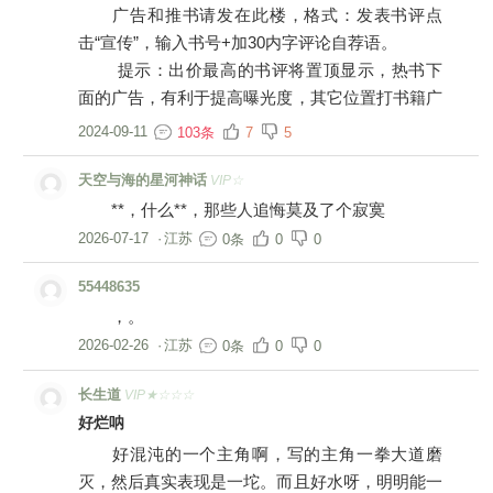
广告和推书请发在此楼，格式：发表书评点
击“宣传”，输入书号+加30内字评论自荐语。
提示：出价最高的书评将置顶显示，热书下
面的广告，有利于提高曝光度，其它位置打书籍广
告，一律小黑屋。
2024-09-11
103条
7
5
天空与海的星河神话
VIP☆
**，什么**，那些人追悔莫及了个寂寞
2026-07-17
·
江苏
0条
0
0
55448635
，。
2026-02-26
·
江苏
0条
0
0
长生道
VIP★☆☆☆
好烂呐
好混沌的一个主角啊，写的主角一拳大道磨
灭，然后真实表现是一坨。而且好水呀，明明能一