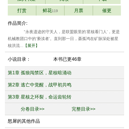
打赏
鲜花
月票
催更
119
作品简介:
“永夜遗迹的守关人，是联盟眼里的‘星核看门人’，更是
机械教团口中的‘亵渎者’。直到那一日，聂孤鸿在矿脉深处被星
核洪流...
【展开】
小说目录：
本书已更46章
第1章 孤狼闯禁区，星核暗涌动
第2章 逃亡中觉醒，战甲初共鸣
第3章 星核之环裂，命运齿轮转
分卷目录>>
完整目录>>
怒犀的其他作品