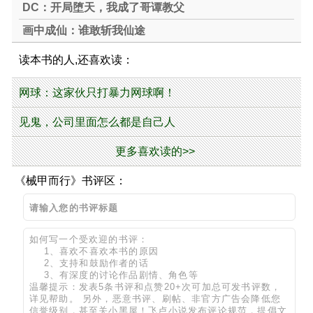
DC：开局堕天，我成了哥谭教父
画中成仙：谁敢斩我仙途
读本书的人,还喜欢读：
网球：这家伙只打暴力网球啊！
见鬼，公司里面怎么都是自己人
更多喜欢读的>>
《械甲而行》书评区：