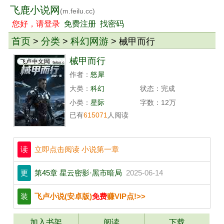
飞鹿小说网
(m.feilu.cc)
您好，请登录
免费注册
找密码
首页
分类
科幻网游
>
>
> 械甲而行
械甲而行
作者：
怒犀
大类：
科幻
状态：完成
小类：
星际
字数：12万
已有
615071
人阅读
读
立即点击阅读 小说第一章
更
第45章 星云密影·黑市暗局
2025-06-14
装
飞卢小说(安卓版)
免费
赚VIP点!>>
加入书架
阅读
下载