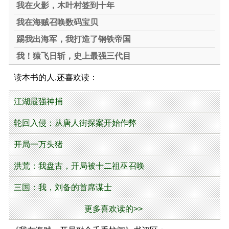
我在火影，木叶村签到十年
我在海贼召唤数码宝贝
踢我出海军，我打造了钢铁帝国
我！猿飞日斩，史上最强三代目
读本书的人,还喜欢读：
江湖最强神捕
轮回入侵：从唐人街探案开始作弊
开局一万头猪
洪荒：我盘古，开局被十二祖巫召唤
三国：我，刘备的首席谋士
更多喜欢读的>>