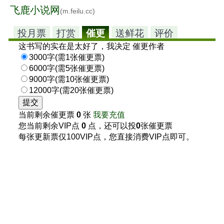
飞鹿小说网
(m.feilu.cc)
投月票
打赏
催更
送鲜花
评价
这书写的实在是太好了，我决定 催更作者
3000字(需1张催更票)
6000字(需5张催更票)
9000字(需10张催更票)
12000字(需20张催更票)
当前剩余催更票
0
张
我要充值
您当前剩余VIP点
0
点，还可以投
0
张催更票
每张更新票仅100VIP点，您直接消费VIP点即可。