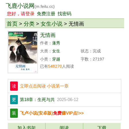
飞鹿小说网
(m.feilu.cc)
您好，请登录
免费注册
找密码
首页
分类
女生小说
>
>
> 无情画
无情画
作者：
蓬秀
大类：
女生
状态：完成
小类：
穿越
字数：27197
已有
548270
人阅读
读
立即点击阅读 小说第一章
更
第18章：生死与共
2025-06-12
装
飞卢小说(安卓版)
免费
赚VIP点!>>
加入书架
阅读
下载