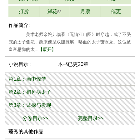
打赏
鲜花
月票
催更
88
作品简介:
美术老师余婉儿临摹《无情江山图》时穿越，成了不受
宠的太子侧妃，醒来便见双腿瘫痪、咯血的太子萧炎龙。这位被
皇帝忌惮的太...
【展开】
小说目录：
本书已更20章
第1章：画中惊梦
第2章：初见病太子
第3章：试探与发现
分卷目录>>
完整目录>>
蓬秀的其他作品