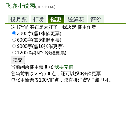
飞鹿小说网
(m.feilu.cc)
投月票
打赏
催更
送鲜花
评价
这书写的实在是太好了，我决定 催更作者
3000字(需1张催更票)
6000字(需5张催更票)
9000字(需10张催更票)
12000字(需20张催更票)
当前剩余催更票
0
张
我要充值
您当前剩余VIP点
0
点，还可以投
0
张催更票
每张更新票仅100VIP点，您直接消费VIP点即可。