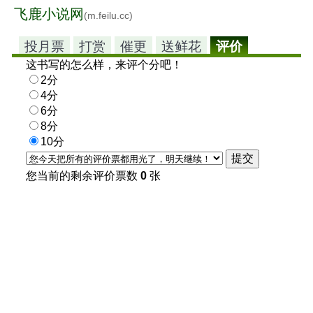
飞鹿小说网
(m.feilu.cc)
投月票
打赏
催更
送鲜花
评价
这书写的怎么样，来评个分吧！
2分
4分
6分
8分
10分
您当前的剩余评价票数
0
张