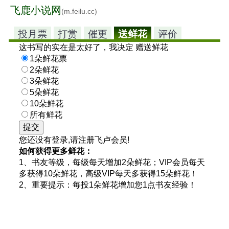
飞鹿小说网
(m.feilu.cc)
投月票
打赏
催更
送鲜花
评价
这书写的实在是太好了，我决定 赠送鲜花
1朵鲜花票
2朵鲜花
3朵鲜花
5朵鲜花
10朵鲜花
所有鲜花
您还没有登录,请注册飞卢会员!
如何获得更多鲜花：
1、书友等级，每级每天增加2朵鲜花；VIP会员每天
多获得10朵鲜花，高级VIP每天多获得15朵鲜花！
2、重要提示：每投1朵鲜花增加您1点书友经验！