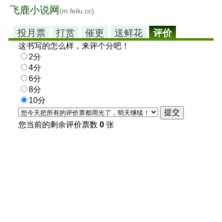
飞鹿小说网
(m.feilu.cc)
投月票
打赏
催更
送鲜花
评价
这书写的怎么样，来评个分吧！
2分
4分
6分
8分
10分
您当前的剩余评价票数
0
张