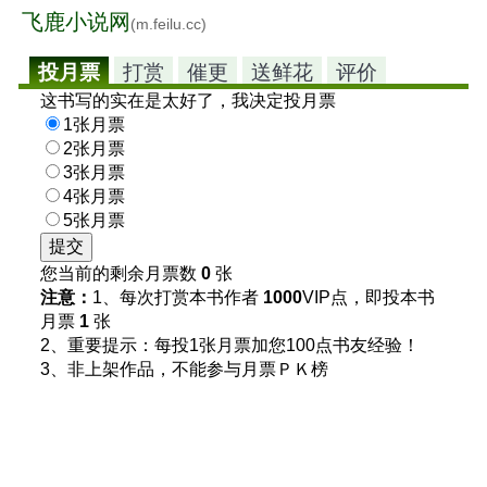
飞鹿小说网
(m.feilu.cc)
投月票
打赏
催更
送鲜花
评价
这书写的实在是太好了，我决定投月票
1张月票
2张月票
3张月票
4张月票
5张月票
您当前的剩余月票数
0
张
注意：
1、每次打赏本书作者
1000
VIP点，即投本书
月票
1
张
2、重要提示：每投1张月票加您100点书友经验！
3、非上架作品，不能参与月票ＰＫ榜